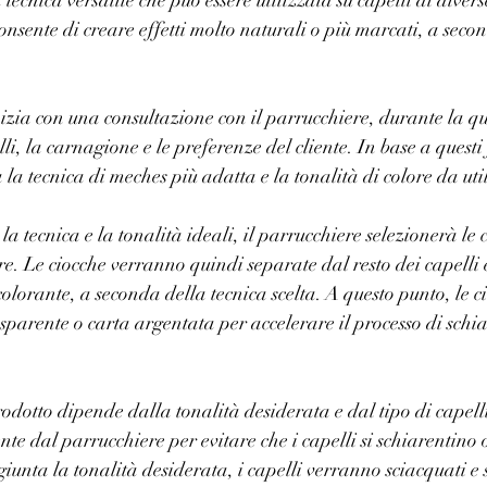
a tecnica versatile che può essere utilizzata su capelli di diver
consente di creare effetti molto naturali o più marcati, a seco
inizia con una consultazione con il parrucchiere, durante la q
lli, la carnagione e le preferenze del cliente. In base a questi f
la tecnica di meches più adatta e la tonalità di colore da uti
a tecnica e la tonalità ideali, il parrucchiere selezionerà le c
ore. Le ciocche verranno quindi separate dal resto dei capelli 
colorante, a seconda della tecnica scelta. A questo punto, le 
asparente o carta argentata per accelerare il processo di schia
odotto dipende dalla tonalità desiderata e dal tipo di capelli
te dal parrucchiere per evitare che i capelli si schiarentino o
iunta la tonalità desiderata, i capelli verranno sciacquati 