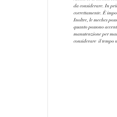
da considerare. In pr
correttamente. È import
Inoltre, le meches poss
quanto possono accentu
manutenzione per mant
considerare  il tempo 