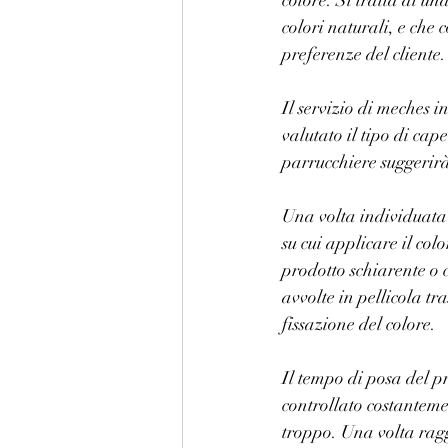
colore. Si tratta di un
colori naturali, e che 
preferenze del cliente.
Il servizio di meches 
valutato il tipo di cape
parrucchiere suggerirà 
Una volta individuata l
su cui applicare il col
prodotto schiarente o 
avvolte in pellicola tr
fissazione del colore.
Il tempo di posa del pr
controllato costantemen
troppo. Una volta ragg