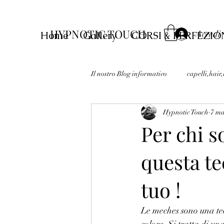
HYPNOTIC TOUCH
Accedi
Home
Gallery
CORSI & PERFEZ
Il nostro Blog informativo
capelli,hair
Hypnotic Touch
7 ma
Per chi s
questa te
tuo !
Le meches sono una tec