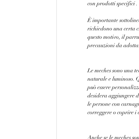
con prodotti specifici .
È importante sottoline
richiedono una certa c
questo motivo, il parruc
precauzioni da adottare
Le meches sono una te
naturale e luminoso. Qu
può essere personalizza
desidera aggiungere di
le persone con carnagi
correggere o coprire i 
Anche se le meches son