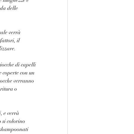
se lunghezze e 
nda delle 
uale verrà 
attori, il 
lizzare.
iocche di capelli 
e coperte con un 
ciocche verranno 
ritura o 
, e verrà 
 si colorino 
e shampoonati 