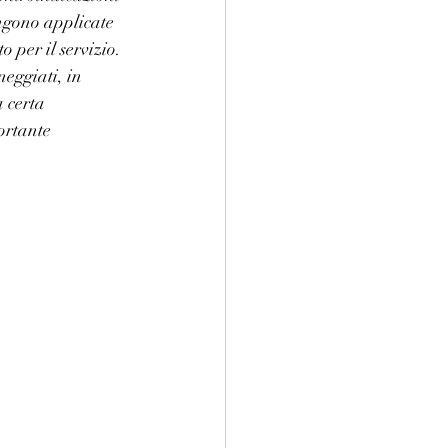
ngono applicate 
 per il servizio. 
neggiati, in 
 certa 
ortante 